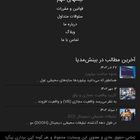
قوانین و مقررات
سئوالات متداول
درباره ما
وبلاگ
تماس با ما
آخرین مطالب در بینش‌مدیا
27 آذر 1402
نحوه ساخت بیلبورد
همانطور که می‌­دانید بیلبوردها سازه‌­های محیطی غول ...
12 مهر 1402
کاربرد واقعیت مجازی و واق ...
به نظر می­‌رسد واقعیت مجازی (VR) و واقعیت افزوده ...
1 مرداد 1402
تبلیغات محیطی دیجیتال (DO ...
در طول دهه گذشته، تبلیغات محیطی دیجیتال (DOOH) مو ...
تمامی حقوق مادی و معنوی این وبسایت محفوظ و هر گونه کپی برداری پیگرد