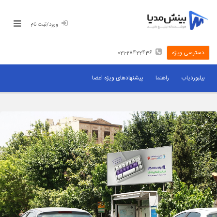
ورود/ثبت نام
دسترسی ویژه
021-28422436
رسانه های تبلیغاتی
بیلبوردیاب
راهنما
پیشنهادهای ویژه اعضا
قیمت بیلبورد
اثربخشی بیلبورد
برای صاحبان رسانه