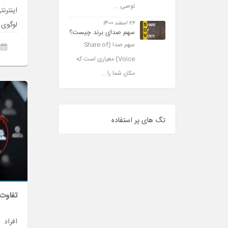
توصی ...
اینتر
لوگوی 
26 اسفند 1400
سهم صدای برند چیست؟
سهم صدا (Share of
Voice) معیاری است که
مکان شما را ...
تگ های پر استفاده
تفاوت 
افراد