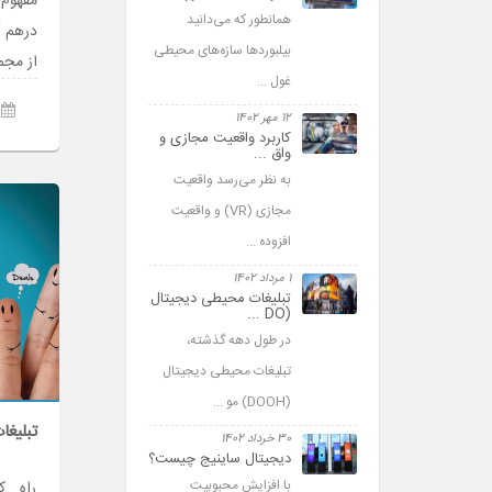
مفهوم 
همانطور که می‌­دانید
درهم آ
بیلبوردها سازه‌­های محیطی
از مجم
غول ...
12 مهر 1402
کاربرد واقعیت مجازی و
واق ...
به نظر می­‌رسد واقعیت
مجازی (VR) و واقعیت
افزوده ...
1 مرداد 1402
تبلیغات محیطی دیجیتال
(DO ...
در طول دهه گذشته،
تبلیغات محیطی دیجیتال
(DOOH) مو ...
تبلیغا
30 خرداد 1402
دیجیتال ساینیج چیست؟
با افزایش محبوبیت
راه ک