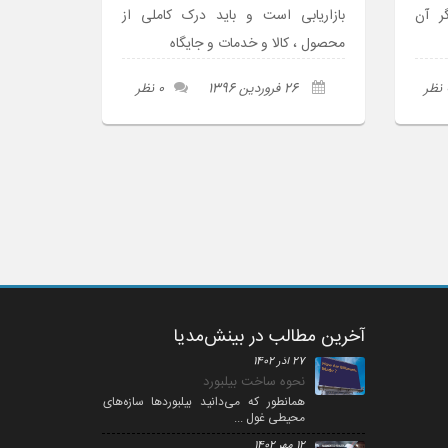
ر آن
بازاریابی است و باید درک کاملی از
محصول ، کالا و خدمات و جایگاه
ر
26 فروردین 1396
0 نظر
آخرین مطالب در بینش‌مدیا
27 آذر 1402
نحوه ساخت بیلبورد
همانطور که می‌­دانید بیلبوردها سازه‌­های
محیطی غول ...
12 مهر 1402