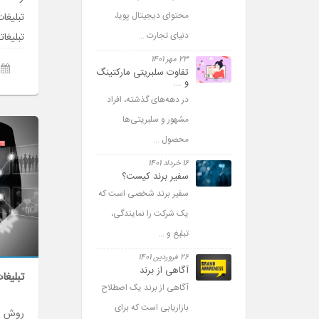
محتوای دیجیتال پویا،
تبلیغ
دنیای تجارت ...
تبلیغا
23 مهر 1401
تفاوت سلبریتی مارکتینگ
و ...
در دهه­‌های گذشته، افراد
مشهور و سلبریتی­‌ها
محصول ...
16 خرداد 1401
سفیر برند کیست؟
سفیر برند شخصی است که
یک شرکت را نمایندگی،
تبلیغ و ...
26 فروردین 1401
آگاهی از برند
تبلیغا
آگاهی از برند یک اصطلاح
بازاریابی است که برای
روش ها