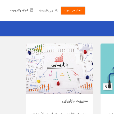
دسترسی ویژه
ورود/ثبت نام
021-28422436
مدیریت بازاریابی